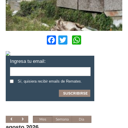
Facebook
Twitter
WhatsApp
Ingresa tu email:
Sí, quisiera recibir emails de Remates.
Mes
Semana
Día
agosto 2026