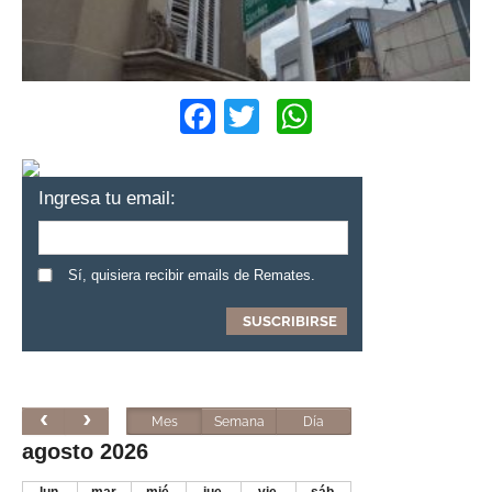
Facebook
Twitter
WhatsApp
Ingresa tu email:
Sí, quisiera recibir emails de Remates.
Mes
Semana
Día
agosto 2026