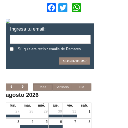
Facebook
Twitter
WhatsApp
Ingresa tu email:
Sí, quisiera recibir emails de Remates.
Mes
Semana
Día
agosto 2026
lun.
mar.
mié.
jue.
vie.
sáb.
27
28
29
30
31
1
3
4
5
6
7
8