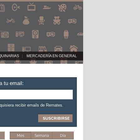
QUINARIAS
MERCADERÍA EN GENERAL
a tu email:
 quisiera recibir emails de Remates.
Mes
Semana
Día