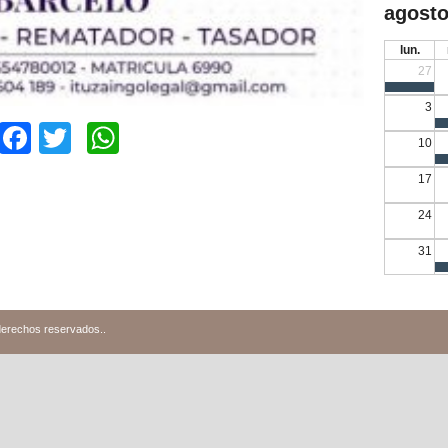
agosto
lun.
27
3
Facebook
Twitter
WhatsApp
10
17
24
31
derechos reservados.
.