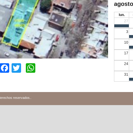
agosto
lun.
27
3
10
17
24
Facebook
Twitter
WhatsApp
31
derechos reservados.
.