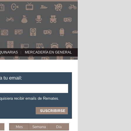
QUINARIAS
MERCADERÍA EN GENERAL
a tu email:
 quisiera recibir emails de Remates.
Mes
Semana
Día