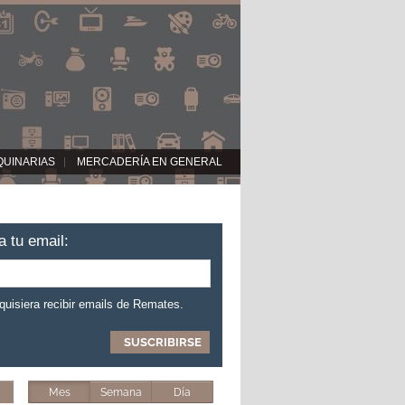
QUINARIAS
MERCADERÍA EN GENERAL
a tu email:
 quisiera recibir emails de Remates.
Mes
Semana
Día