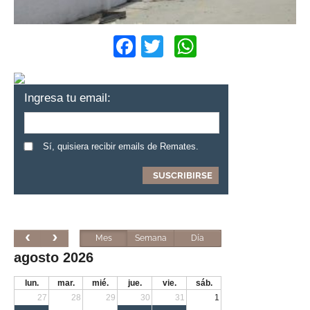
Facebook
Twitter
WhatsApp
Ingresa tu email:
Sí, quisiera recibir emails de Remates.
Mes
Semana
Día
agosto 2026
lun.
mar.
mié.
jue.
vie.
sáb.
27
28
29
30
31
1