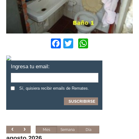
Facebook
Twitter
WhatsApp
Ingresa tu email:
Sí, quisiera recibir emails de Remates.
Mes
Semana
Día
agosto 2026