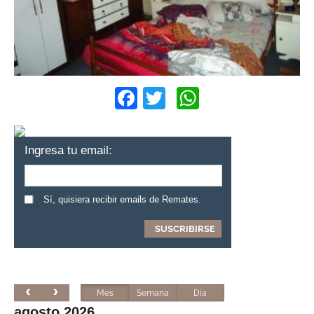
Facebook
Twitter
WhatsApp
Ingresa tu email:
Sí, quisiera recibir emails de Remates.
Mes
Semana
Día
agosto 2026