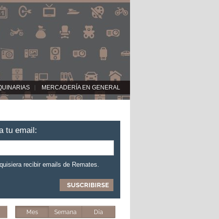
QUINARIAS
MERCADERÍA EN GENERAL
a tu email:
 quisiera recibir emails de Remates.
Mes
Semana
Día