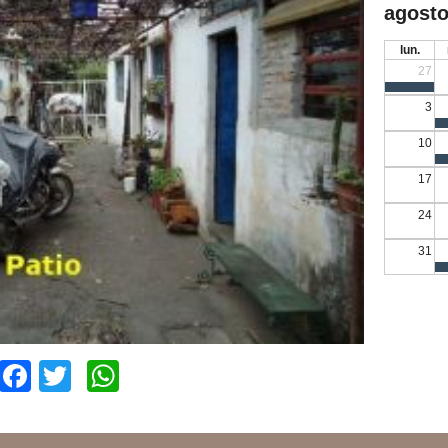
agosto
lun.
27
3
10
17
24
31
Facebook
Twitter
WhatsApp