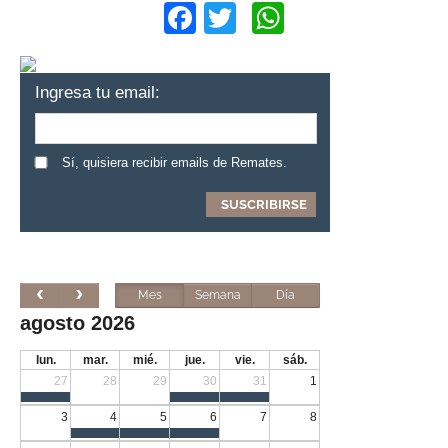
Facebook
Twitter
WhatsApp
Ingresa tu email:
Sí, quisiera recibir emails de Remates.
Mes
Semana
Día
agosto 2026
lun.
mar.
mié.
jue.
vie.
sáb.
27
28
29
30
31
1
3
4
5
6
7
8