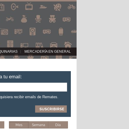
QUINARIAS
MERCADERÍA EN GENERAL
a tu email:
 quisiera recibir emails de Remates.
Mes
Semana
Día