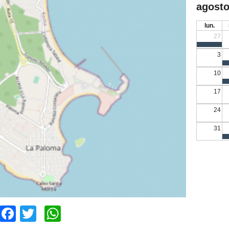
agosto
lun.
27
3
10
17
24
31
Facebook
Twitter
WhatsApp