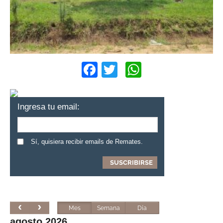
Facebook
Twitter
WhatsApp
Ingresa tu email:
Sí, quisiera recibir emails de Remates.
Mes
Semana
Día
agosto 2026