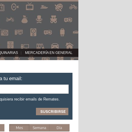
QUINARIAS
MERCADERÍA EN GENERAL
a tu email:
 quisiera recibir emails de Remates.
Mes
Semana
Día