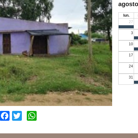
agosto
lun.
27
3
10
17
24
31
Facebook
Twitter
WhatsApp