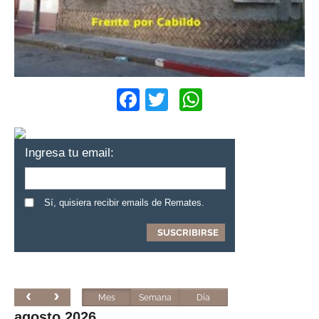
Facebook
Twitter
WhatsApp
Ingresa tu email:
Sí, quisiera recibir emails de Remates.
Mes
Semana
Día
agosto 2026