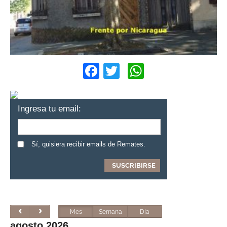
Facebook
Twitter
WhatsApp
Ingresa tu email:
Sí, quisiera recibir emails de Remates.
Mes
Semana
Día
agosto 2026