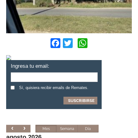
Facebook
Twitter
WhatsApp
Ingresa tu email:
Sí, quisiera recibir emails de Remates.
Mes
Semana
Día
agosto 2026