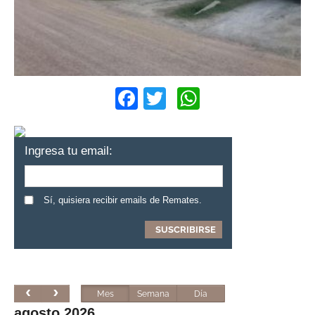
Facebook
Twitter
WhatsApp
Ingresa tu email:
Sí, quisiera recibir emails de Remates.
Mes
Semana
Día
agosto 2026