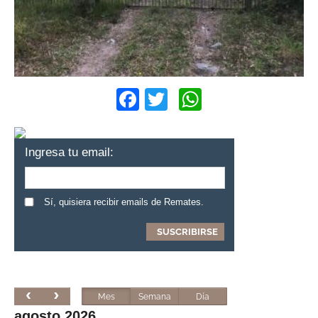
Facebook
Twitter
WhatsApp
Ingresa tu email:
Sí, quisiera recibir emails de Remates.
Mes
Semana
Día
agosto 2026