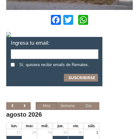
Facebook
Twitter
WhatsApp
Ingresa tu email:
Sí, quisiera recibir emails de Remates.
Mes
Semana
Día
agosto 2026
lun.
mar.
mié.
jue.
vie.
sáb.
27
28
29
30
31
1