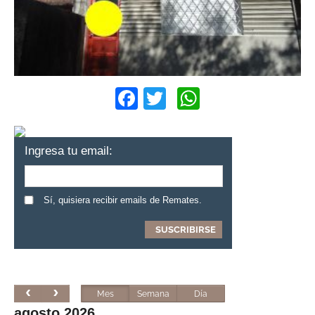
Facebook
Twitter
WhatsApp
Ingresa tu email:
Sí, quisiera recibir emails de Remates.
Mes
Semana
Día
agosto 2026