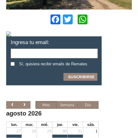
Facebook
Twitter
WhatsApp
Ingresa tu email:
Sí, quisiera recibir emails de Remates.
Mes
Semana
Día
agosto 2026
lun.
mar.
mié.
jue.
vie.
sáb.
27
28
29
30
31
1