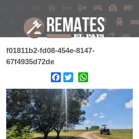
f01811b2-fd08-454e-8147-
67f4935d72de
Facebook
Twitter
WhatsApp