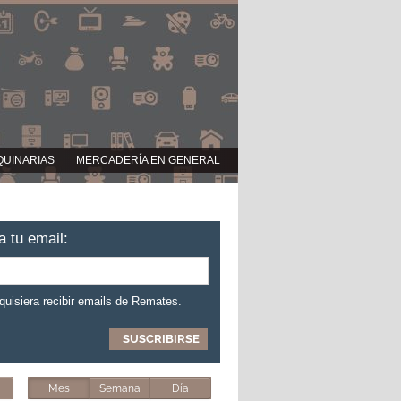
QUINARIAS
MERCADERÍA EN GENERAL
a tu email:
 quisiera recibir emails de Remates.
Mes
Semana
Día