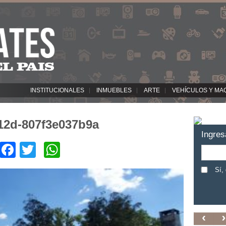
INSTITUCIONALES
INMUEBLES
ARTE
VEHÍCULOS Y MA
12d-807f3e037b9a
Ingres
Facebook
Twitter
WhatsApp
Sí,