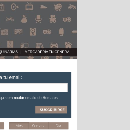
QUINARIAS
MERCADERÍA EN GENERAL
a tu email:
 quisiera recibir emails de Remates.
Mes
Semana
Día