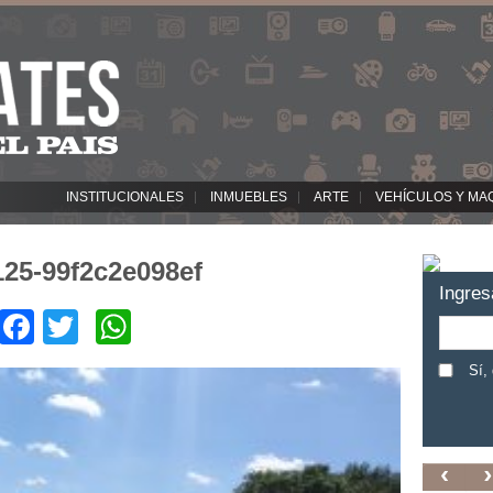
INSTITUCIONALES
INMUEBLES
ARTE
VEHÍCULOS Y MA
125-99f2c2e098ef
Ingres
Facebook
Twitter
WhatsApp
Sí,