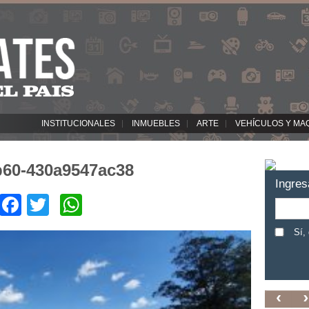
INSTITUCIONALES
INMUEBLES
ARTE
VEHÍCULOS Y MA
b60-430a9547ac38
Ingres
Facebook
Twitter
WhatsApp
Sí,