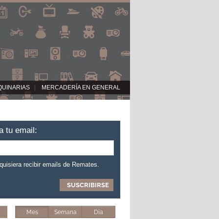
QUINARIAS
MERCADERÍA EN GENERAL
a tu email:
 quisiera recibir emails de Remates.
Mes
Semana
Día