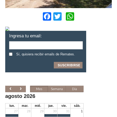
Facebook
Twitter
WhatsApp
Ingresa tu email:
Sí, quisiera recibir emails de Remates.
Mes
Semana
Día
agosto 2026
lun.
mar.
mié.
jue.
vie.
sáb.
27
28
29
30
31
1