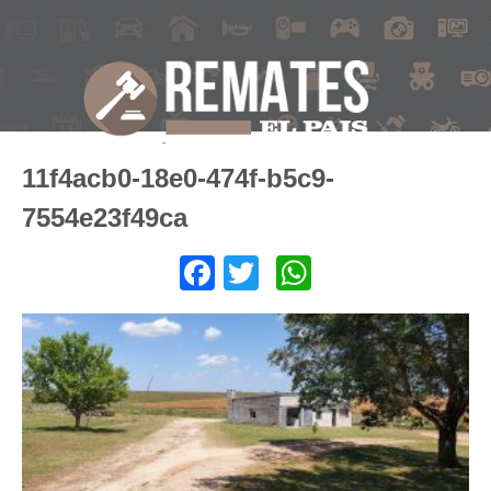
11f4acb0-18e0-474f-b5c9-
7554e23f49ca
Facebook
Twitter
WhatsApp