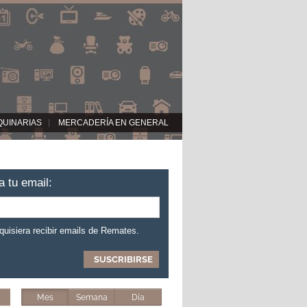
QUINARIAS
MERCADERÍA EN GENERAL
a tu email:
 quisiera recibir emails de Remates.
Mes
Semana
Día