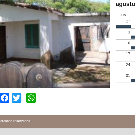
agosto
lun.
27
3
10
17
24
31
Facebook
Twitter
WhatsApp
derechos reservados.
.