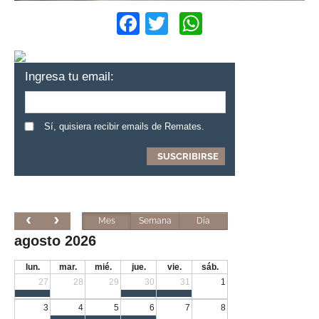
Facebook
Twitter
WhatsApp
Ingresa tu email:
Sí, quisiera recibir emails de Remates.
Mes
Semana
Día
agosto 2026
lun.
mar.
mié.
jue.
vie.
sáb.
27
28
29
30
31
1
3
4
5
6
7
8