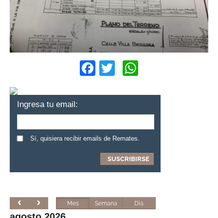
Facebook
Twitter
WhatsApp
Ingresa tu email:
Sí, quisiera recibir emails de Remates.
Mes
Semana
Día
agosto 2026