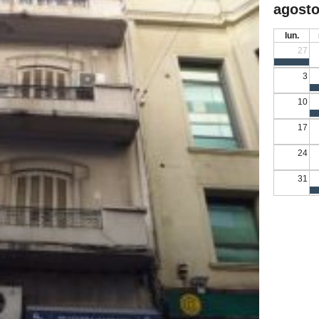
agosto
lun.
27
3
10
17
24
31