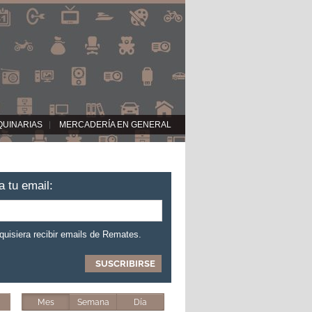
QUINARIAS
MERCADERÍA EN GENERAL
a tu email:
 quisiera recibir emails de Remates.
Mes
Semana
Día