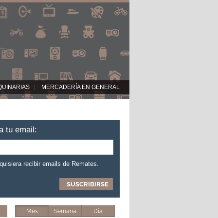
QUINARIAS
MERCADERÍA EN GENERAL
a tu email:
 quisiera recibir emails de Remates.
Mes
Semana
Día