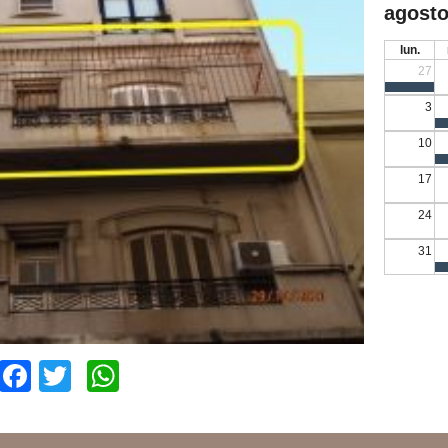
agosto
lun.
27
3
10
17
24
31
Facebook
Twitter
WhatsApp