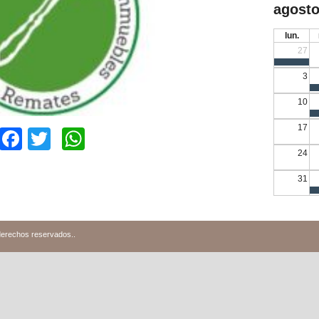
agosto
lun.
27
3
10
17
Facebook
Twitter
WhatsApp
24
31
derechos reservados.
.