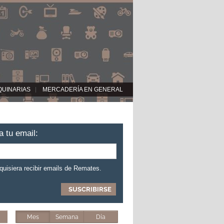
QUINARIAS
MERCADERÍA EN GENERAL
a tu email:
 quisiera recibir emails de Remates.
Mes
Semana
Día