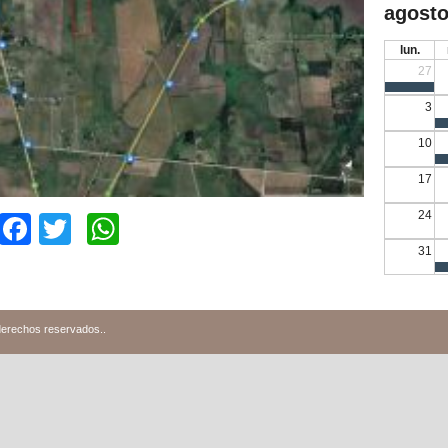
agosto
lun.
27
3
10
17
24
Facebook
Twitter
WhatsApp
31
derechos reservados.
.