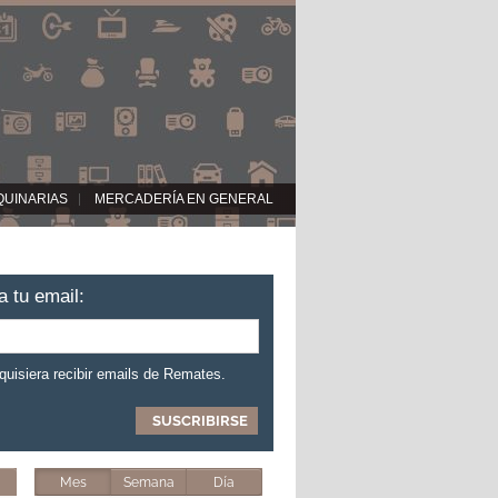
QUINARIAS
MERCADERÍA EN GENERAL
a tu email:
 quisiera recibir emails de Remates.
Mes
Semana
Día