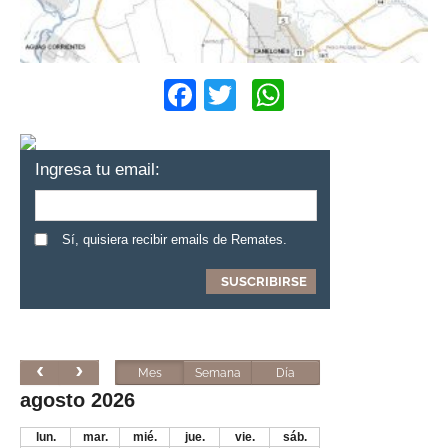
Facebook
Twitter
WhatsApp
Ingresa tu email:
Sí, quisiera recibir emails de Remates.
Mes
Semana
Día
agosto 2026
lun.
mar.
mié.
jue.
vie.
sáb.