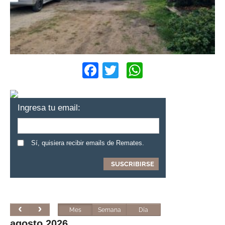
Facebook
Twitter
WhatsApp
Ingresa tu email:
Sí, quisiera recibir emails de Remates.
Mes
Semana
Día
agosto 2026