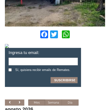
Facebook
Twitter
WhatsApp
Ingresa tu email:
Sí, quisiera recibir emails de Remates.
Mes
Semana
Día
agosto 2026