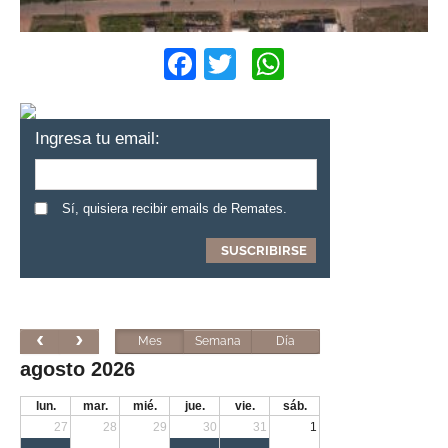
Facebook
Twitter
WhatsApp
Ingresa tu email:
Sí, quisiera recibir emails de Remates.
Mes
Semana
Día
agosto 2026
lun.
mar.
mié.
jue.
vie.
sáb.
27
28
29
30
31
1