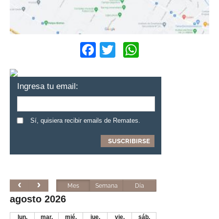
Facebook
Twitter
WhatsApp
Ingresa tu email:
Sí, quisiera recibir emails de Remates.
Mes
Semana
Día
agosto 2026
lun.
mar.
mié.
jue.
vie.
sáb.