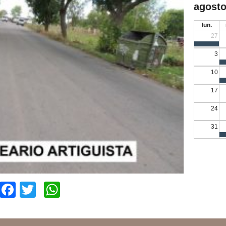
agosto
lun.
27
3
10
17
24
31
Facebook
Twitter
WhatsApp