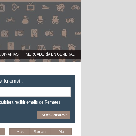
QUINARIAS
MERCADERÍA EN GENERAL
a tu email:
 quisiera recibir emails de Remates.
Mes
Semana
Día